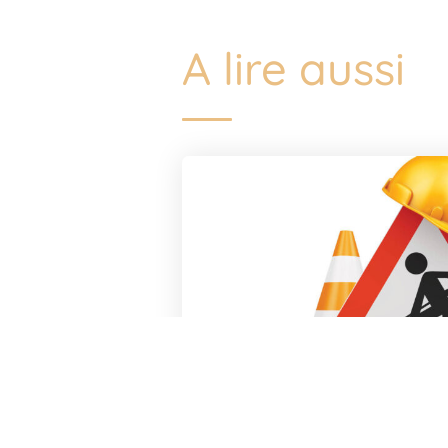
A lire aussi
A la une
,
Vie 