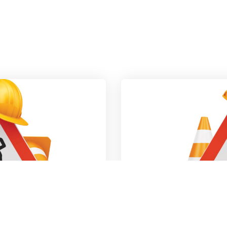
du village
A la un